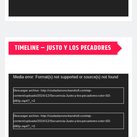
TIMELINE – JUSTO Y LOS PECADORES
00:00
Reproductor
de
Media error: Format(s) not supported or source(s) not found
vídeo
Descargar archivo: http://ciudadanorockandroll.com/wp-
content/uploads/2024/12/Secuencia-Justo-y-los-pecadores-color-SD-
480p.mp4?_=2
Descargar archivo: http://ciudadanorockandroll.com/wp-
content/uploads/2024/12/Secuencia-Justo-y-los-pecadores-color-SD-
480p.mp4?_=2