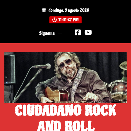
Saltar
domingo, 9 agosto 2026
al
contenido
11:41:28 PM
Sígueme
CIUDADANO ROCK
AND ROLL