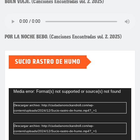
BUEN VIAJE. (Canciones Encontradas vol. 2. 2025)
POR LA NOCHE BEBO. (Canciones Encontradas vol. 2. 2025)
SUCIO RASTRO DE HUMO
Reproductor
de
Media error: Format(s) not supported or source(s) not found
vídeo
Descargar archivo: http://ciudadanorockandroll.com/wp-
content/uploads/2024/12/Sucio-rastro-de-humo.mp4?_=1
Descargar archivo: http://ciudadanorockandroll.com/wp-
content/uploads/2024/12/Sucio-rastro-de-humo.mp4?_=1